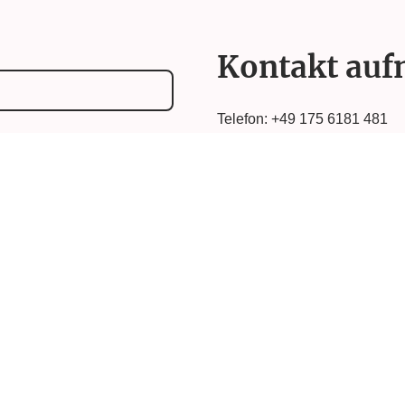
Kontakt au
Telefon: +49 175 6181 481
E-Mail: dispo
@lott-gruppe.de
Adresse: Bad Wurzach, 8841
Deutschland
Lott Gruppe ist eine Bezeichn
mehrerer Unternehmen. Angeb
über die jeweils zuständige G